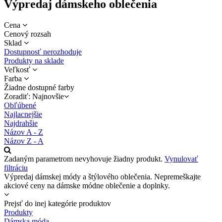
Výpredaj dámskeho oblečenia
Cena
Cenový rozsah
Sklad
Dostupnosť nerozhoduje
Produkty na sklade
Veľkosť
Farba
Žiadne dostupné farby
Zoradiť: Najnovšie
Obľúbené
Najlacnejšie
Najdrahšie
Názov A - Z
Názov Z - A
Zadaným parametrom nevyhovuje žiadny produkt.
Vynulovať
filtráciu
Výpredaj dámskej módy a štýlového oblečenia. Nepremeškajte
akciové ceny na dámske módne oblečenie a doplnky.
Prejsť do inej kategórie produktov
Produkty
Dámska móda