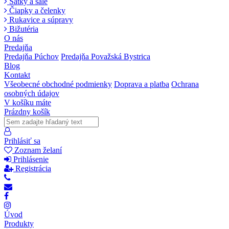
Šatky a šále
Čiapky a čelenky
Rukavice a súpravy
Bižutéria
O nás
Predajňa
Predajňa Púchov
Predajňa Považská Bystrica
Blog
Kontakt
Všeobecné obchodné podmienky
Doprava a platba
Ochrana
osobných údajov
V košíku máte
Prázdny košík
Prihlásiť sa
Zoznam želaní
Prihlásenie
Registrácia
Úvod
Produkty