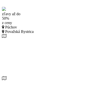
zľavy až do
50%
z ceny
Púchov
Považská Bystrica