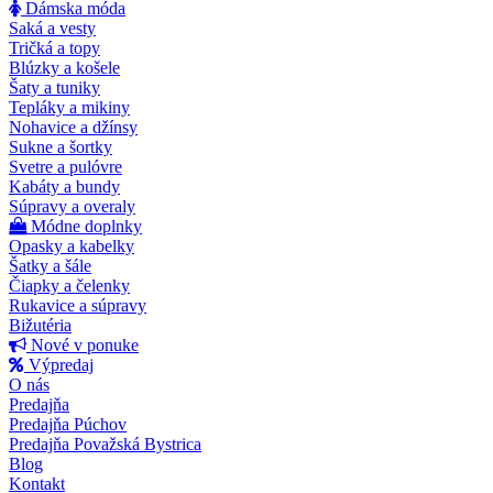
Dámska móda
Saká a vesty
Tričká a topy
Blúzky a košele
Šaty a tuniky
Tepláky a mikiny
Nohavice a džínsy
Sukne a šortky
Svetre a pulóvre
Kabáty a bundy
Súpravy a overaly
Módne doplnky
Opasky a kabelky
Šatky a šále
Čiapky a čelenky
Rukavice a súpravy
Bižutéria
Nové v ponuke
Výpredaj
O nás
Predajňa
Predajňa Púchov
Predajňa Považská Bystrica
Blog
Kontakt