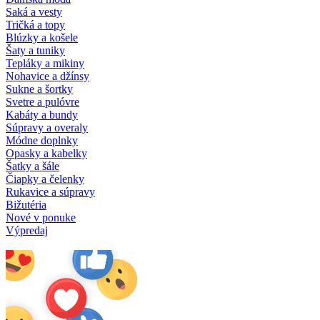
Saká a vesty
Tričká a topy
Blúzky a košele
Šaty a tuniky
Tepláky a mikiny
Nohavice a džínsy
Sukne a šortky
Svetre a pulóvre
Kabáty a bundy
Súpravy a overaly
Módne doplnky
Opasky a kabelky
Šatky a šále
Čiapky a čelenky
Rukavice a súpravy
Bižutéria
Nové v ponuke
Výpredaj