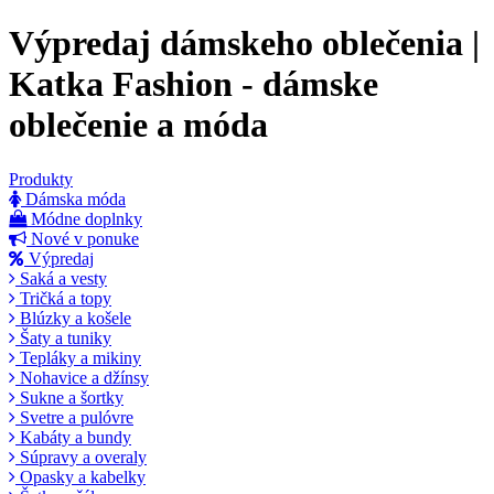
Výpredaj dámskeho oblečenia |
Katka Fashion - dámske
oblečenie a móda
Produkty
Dámska móda
Módne doplnky
Nové v ponuke
Výpredaj
Saká a vesty
Tričká a topy
Blúzky a košele
Šaty a tuniky
Tepláky a mikiny
Nohavice a džínsy
Sukne a šortky
Svetre a pulóvre
Kabáty a bundy
Súpravy a overaly
Opasky a kabelky