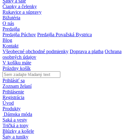
Šatky a šále
Čiapky a čelenky
Rukavice a súpravy
Bižutéria
O nás
Predajňa
Predajňa Púchov
Predajňa Považská Bystrica
Blog
Kontakt
Všeobecné obchodné podmienky
Doprava a platba
Ochrana
osobných údajov
V košíku máte
Prázdny košík
Prihlásiť sa
Zoznam želaní
Prihlásenie
Registrácia
Úvod
Produkty
Dámska móda
Saká a vesty
Tričká a topy
Blúzky a košele
Šaty a tuniky