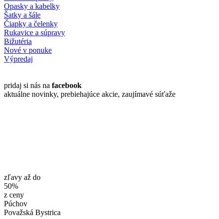
Opasky a kabelky
Šatky a šále
Čiapky a čelenky
Rukavice a súpravy
Bižutéria
Nové v ponuke
Výpredaj
pridaj si nás na
facebook
aktuálne novinky, prebiehajúce akcie, zaujímavé súťaže
zľavy až do
50%
z ceny
Púchov
Považská Bystrica