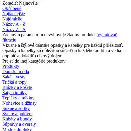
Zoradiť: Najnovšie
Obľúbené
Najlacnejšie
Najdrahšie
Názov A - Z
Názov Z - A
Zadaným parametrom nevyhovuje žiadny produkt.
Vynulovať
filtráciu
Vkusné a štýlové dámske opasky a kabelky pre každú príležitosť.
Opasky a kabelky sú dôležitou súčasťou každého outfitu a vedia
doplniť a doladiť celkový dojem.
Prejsť do inej kategórie produktov
Produkty
Dámska móda
Saká a vesty
Tričká a topy
Blúzky a košele
Šaty a tuniky
Tepláky a mikiny
Nohavice a džínsy
Sukne a šortky
Svetre a pulóvre
Kabáty a bundy
Súpravy a overaly
Módne doplnky