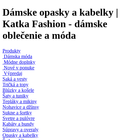
Dámske opasky a kabelky |
Katka Fashion - dámske
oblečenie a móda
Produkty
Dámska móda
Módne doplnky
Nové v ponuke
Výpredaj
Saká a vesty
Tričká a topy
Blúzky a košele
Šaty a tuniky
Tepláky a mikiny
Nohavice a džínsy
Sukne a šortky
Svetre a pulóvre
Kabáty a bundy
Súpravy a overaly
Opasky a kabelky