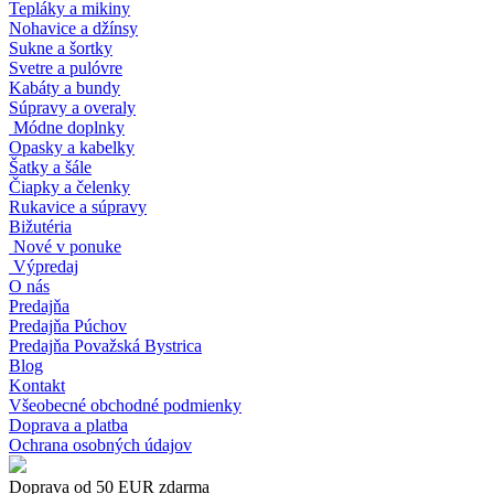
Tepláky a mikiny
Nohavice a džínsy
Sukne a šortky
Svetre a pulóvre
Kabáty a bundy
Súpravy a overaly
Módne doplnky
Opasky a kabelky
Šatky a šále
Čiapky a čelenky
Rukavice a súpravy
Bižutéria
Nové v ponuke
Výpredaj
O nás
Predajňa
Predajňa Púchov
Predajňa Považská Bystrica
Blog
Kontakt
Všeobecné obchodné podmienky
Doprava a platba
Ochrana osobných údajov
Doprava od 50 EUR zdarma