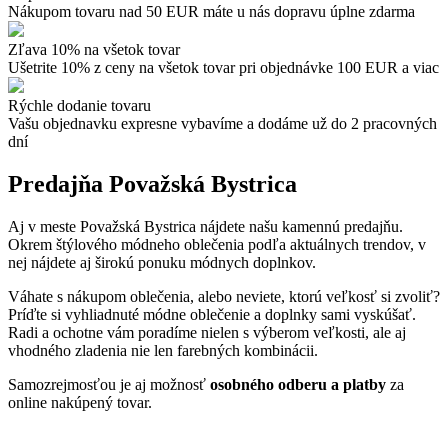
Nákupom tovaru nad 50 EUR máte u nás dopravu úplne zdarma
Zľava 10% na všetok tovar
Ušetrite 10% z ceny na všetok tovar pri objednávke 100 EUR a viac
Rýchle dodanie tovaru
Vašu objednavku expresne vybavíme a dodáme už do 2 pracovných
dní
Predajňa Považská Bystrica
Aj v meste Považská Bystrica nájdete našu kamennú predajňu.
Okrem štýlového módneho oblečenia podľa aktuálnych trendov, v
nej nájdete aj širokú ponuku módnych doplnkov.
Váhate s nákupom oblečenia, alebo neviete, ktorú veľkosť si zvoliť?
Príďte si vyhliadnuté módne oblečenie a doplnky sami vyskúšať.
Radi a ochotne vám poradíme nielen s výberom veľkosti, ale aj
vhodného zladenia nie len farebných kombinácii.
Samozrejmosťou je aj možnosť
osobného odberu a platby
za
online nakúpený tovar.