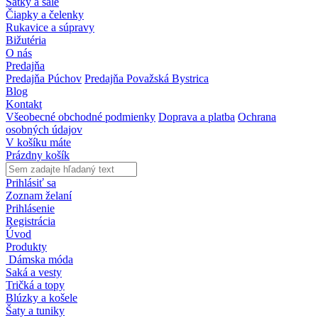
Šatky a šále
Čiapky a čelenky
Rukavice a súpravy
Bižutéria
O nás
Predajňa
Predajňa Púchov
Predajňa Považská Bystrica
Blog
Kontakt
Všeobecné obchodné podmienky
Doprava a platba
Ochrana
osobných údajov
V košíku máte
Prázdny košík
Prihlásiť sa
Zoznam želaní
Prihlásenie
Registrácia
Úvod
Produkty
Dámska móda
Saká a vesty
Tričká a topy
Blúzky a košele
Šaty a tuniky