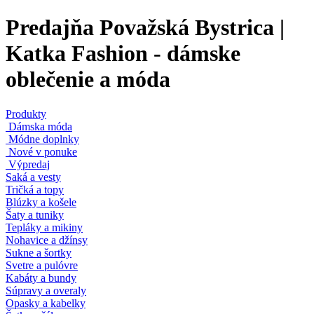
Predajňa Považská Bystrica |
Katka Fashion - dámske
oblečenie a móda
Produkty
Dámska móda
Módne doplnky
Nové v ponuke
Výpredaj
Saká a vesty
Tričká a topy
Blúzky a košele
Šaty a tuniky
Tepláky a mikiny
Nohavice a džínsy
Sukne a šortky
Svetre a pulóvre
Kabáty a bundy
Súpravy a overaly
Opasky a kabelky