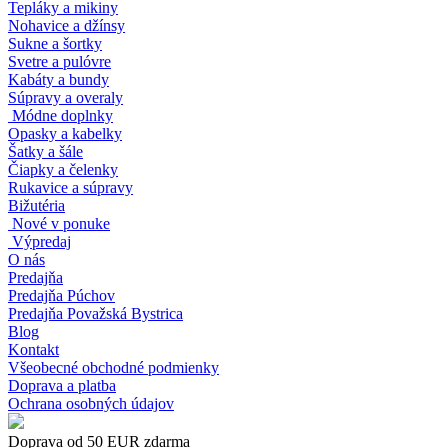
Tepláky a mikiny
Nohavice a džínsy
Sukne a šortky
Svetre a pulóvre
Kabáty a bundy
Súpravy a overaly
Módne doplnky
Opasky a kabelky
Šatky a šále
Čiapky a čelenky
Rukavice a súpravy
Bižutéria
Nové v ponuke
Výpredaj
O nás
Predajňa
Predajňa Púchov
Predajňa Považská Bystrica
Blog
Kontakt
Všeobecné obchodné podmienky
Doprava a platba
Ochrana osobných údajov
Doprava od 50 EUR zdarma