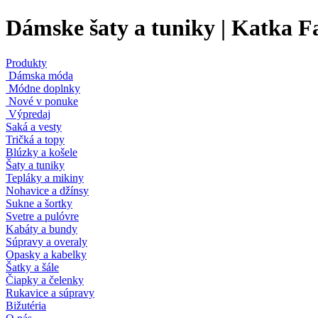
Dámske šaty a tuniky | Katka F
Produkty
Dámska móda
Módne doplnky
Nové v ponuke
Výpredaj
Saká a vesty
Tričká a topy
Blúzky a košele
Šaty a tuniky
Tepláky a mikiny
Nohavice a džínsy
Sukne a šortky
Svetre a pulóvre
Kabáty a bundy
Súpravy a overaly
Opasky a kabelky
Šatky a šále
Čiapky a čelenky
Rukavice a súpravy
Bižutéria