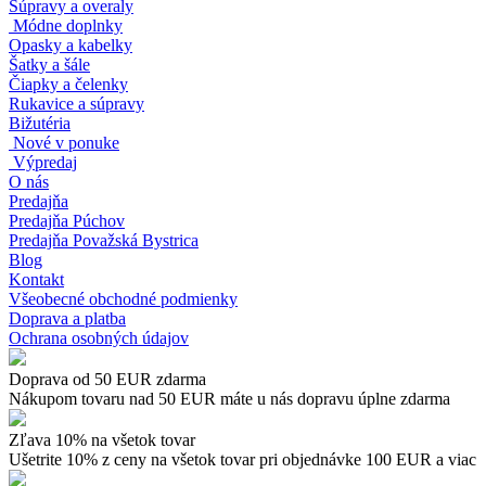
Súpravy a overaly
Módne doplnky
Opasky a kabelky
Šatky a šále
Čiapky a čelenky
Rukavice a súpravy
Bižutéria
Nové v ponuke
Výpredaj
O nás
Predajňa
Predajňa Púchov
Predajňa Považská Bystrica
Blog
Kontakt
Všeobecné obchodné podmienky
Doprava a platba
Ochrana osobných údajov
Doprava od 50 EUR zdarma
Nákupom tovaru nad 50 EUR máte u nás dopravu úplne zdarma
Zľava 10% na všetok tovar
Ušetrite 10% z ceny na všetok tovar pri objednávke 100 EUR a viac