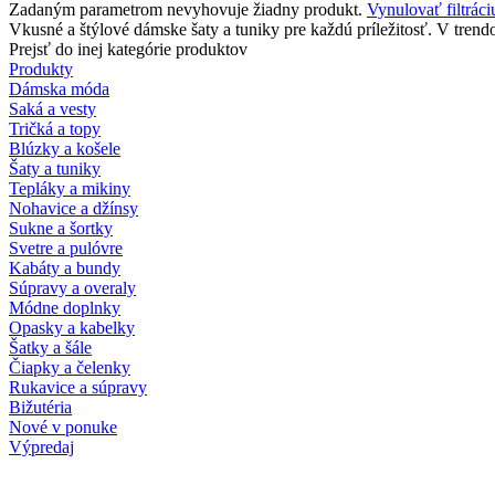
Zadaným parametrom nevyhovuje žiadny produkt.
Vynulovať filtráci
Vkusné a štýlové dámske šaty a tuniky pre každú príležitosť. V tren
Prejsť do inej kategórie produktov
Produkty
Dámska móda
Saká a vesty
Tričká a topy
Blúzky a košele
Šaty a tuniky
Tepláky a mikiny
Nohavice a džínsy
Sukne a šortky
Svetre a pulóvre
Kabáty a bundy
Súpravy a overaly
Módne doplnky
Opasky a kabelky
Šatky a šále
Čiapky a čelenky
Rukavice a súpravy
Bižutéria
Nové v ponuke
Výpredaj