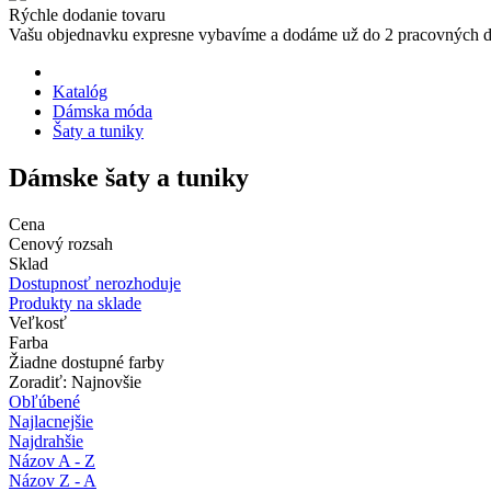
Rýchle dodanie tovaru
Vašu objednavku expresne vybavíme a dodáme už do 2 pracovných d
Katalóg
Dámska móda
Šaty a tuniky
Dámske šaty a tuniky
Cena
Cenový rozsah
Sklad
Dostupnosť nerozhoduje
Produkty na sklade
Veľkosť
Farba
Žiadne dostupné farby
Zoradiť: Najnovšie
Obľúbené
Najlacnejšie
Najdrahšie
Názov A - Z
Názov Z - A