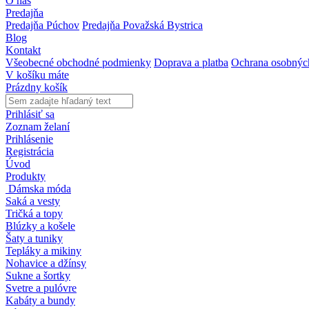
O nás
Predajňa
Predajňa Púchov
Predajňa Považská Bystrica
Blog
Kontakt
Všeobecné obchodné podmienky
Doprava a platba
Ochrana osobnýc
V košíku máte
Prázdny košík
Prihlásiť sa
Zoznam želaní
Prihlásenie
Registrácia
Úvod
Produkty
Dámska móda
Saká a vesty
Tričká a topy
Blúzky a košele
Šaty a tuniky
Tepláky a mikiny
Nohavice a džínsy
Sukne a šortky
Svetre a pulóvre
Kabáty a bundy