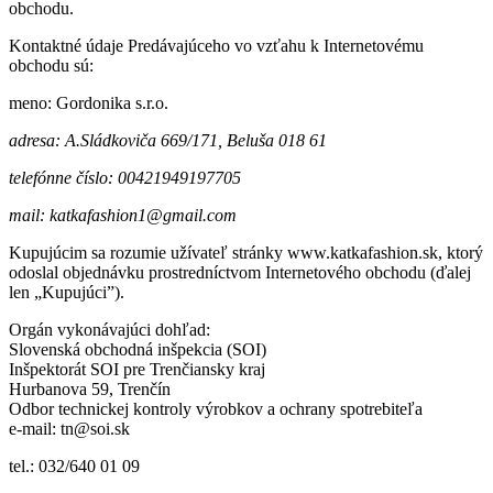
obchodu.
Kontaktné údaje Predávajúceho vo vzťahu k Internetovému
obchodu sú:
meno: Gordonika s.r.o.
adresa: A.Sládkoviča 669/171, Beluša 018 61
telefónne číslo: 00421949197705
mail: katkafashion1@gmail.com
Kupujúcim sa rozumie užívateľ stránky www.katkafashion.sk, ktorý
odoslal objednávku prostredníctvom Internetového obchodu (ďalej
len „Kupujúci”).
Orgán vykonávajúci dohľad:
Slovenská obchodná inšpekcia (SOI)
Inšpektorát SOI pre Trenčiansky kraj
Hurbanova 59, Trenčín
Odbor technickej kontroly výrobkov a ochrany spotrebiteľa
e-mail: tn@soi.sk
tel.: 032/640 01 09