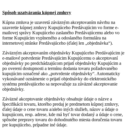
Spôsob uzatvárania kúpnej zmluvy
Kúpna zmluva je uzavretá záväzným akceptovaním návrhu na
uzavretie kúpnej zmluvy Kupujúceho Predávajúcim vo forme e-
mailovej správy Kupujúceho zaslaného Predávajúcemu alebo vo
forme Kupujúcim vyplneného a odoslaného formulára na
internetovej stránke Predávajúceho (ďalej len „objednávka“).
Záväzným akceptovaním objednávky Kupujúceho Predávajúcim je
e-mailové potvrdenie Predávajúcim Kupujúcemu o akceptovaní
objednávky po predchádzajúcom prijatí objednávky Kupujúcim a
po overení dostupnosti a termínu dodania tovaru požadovaného
kupujúcim označené ako „potvrdenie objednávky“. Automaticky
vykonávané oznámenie o prijatí objednávky do elektronického
systému predávajúceho sa nepovažuje za záväzné akceptovanie
objednávky.
Záväzné akceptovanie objednávky obsahuje údaje o názve a
špecifikácii tovaru, ktorého predaj je predmetom kúpnej zmluvy,
ďalej údaje o cene tovaru a/alebo iných služieb, názov a údaje o
kupujúcom, resp. adrese, kde má byť tovar dodaný a údaje o cene,
spôsobe prepravy tovaru do dohodnutého miesta doručenia tovaru
pre kupujúceho, prípadne iné údaje.