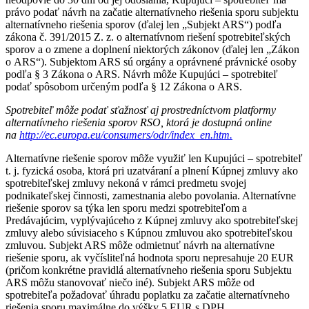
právo podať návrh na začatie alternatívneho riešenia sporu subjektu
alternatívneho riešenia sporov (ďalej len „Subjekt ARS“) podľa
zákona č. 391/2015 Z. z. o alternatívnom riešení spotrebiteľských
sporov a o zmene a doplnení niektorých zákonov (ďalej len „Zákon
o ARS“). Subjektom ARS sú orgány a oprávnené právnické osoby
podľa § 3 Zákona o ARS. Návrh môže Kupujúci – spotrebiteľ
podať spôsobom určeným podľa § 12 Zákona o ARS.
Spotrebiteľ môže podať sťažnosť aj prostredníctvom platformy
alternatívneho riešenia sporov RSO, ktorá je dostupná online
na
http://ec.europa.eu/consumers/odr/index_en.htm.
Alternatívne riešenie sporov môže využiť len Kupujúci – spotrebiteľ
t. j. fyzická osoba, ktorá pri uzatváraní a plnení Kúpnej zmluvy ako
spotrebiteľskej zmluvy nekoná v rámci predmetu svojej
podnikateľskej činnosti, zamestnania alebo povolania. Alternatívne
riešenie sporov sa týka len sporu medzi spotrebiteľom a
Predávajúcim, vyplývajúceho z Kúpnej zmluvy ako spotrebiteľskej
zmluvy alebo súvisiaceho s Kúpnou zmluvou ako spotrebiteľskou
zmluvou. Subjekt ARS môže odmietnuť návrh na alternatívne
riešenie sporu, ak vyčísliteľná hodnota sporu nepresahuje 20 EUR
(pričom konkrétne pravidlá alternatívneho riešenia sporu Subjektu
ARS môžu stanovovať niečo iné). Subjekt ARS môže od
spotrebiteľa požadovať úhradu poplatku za začatie alternatívneho
riešenia sporu maximálne do výšky 5 EUR s DPH.