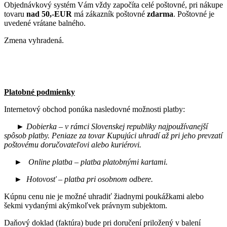
Objednávkový systém Vám vždy započíta celé poštovné, pri nákupe
tovaru
nad 50,-EUR
má zákazník poštovné
zdarma
. Poštovné je
uvedené vrátane balného.
Zmena vyhradená.
Platobné podmienky
Internetový obchod ponúka nasledovné možnosti platby:
► Dobierka –
v rámci Slovenskej republiky najpoužívanejší
spôsob platby. Peniaze za tovar Kupujúci uhradí až pri jeho prevzatí
poštovému doručovateľovi alebo kuriérovi.
► Online platba
– platba platobnými kartami.
► Hotovosť – platba pri osobnom odbere.
Kúpnu cenu nie je možné uhradiť žiadnymi poukážkami alebo
šekmi vydanými akýmkoľvek právnym subjektom.
Daňový doklad (faktúra) bude pri doručení priložený v balení