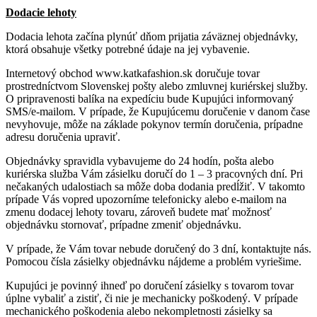
Dodacie lehoty
Dodacia lehota začína plynúť dňom prijatia záväznej objednávky,
ktorá obsahuje všetky potrebné údaje na jej vybavenie.
Internetový obchod www.katkafashion.sk doručuje tovar
prostredníctvom Slovenskej pošty alebo zmluvnej kuriérskej služby.
O pripravenosti balíka na expedíciu bude Kupujúci informovaný
SMS/e-mailom. V prípade, že Kupujúcemu doručenie v danom čase
nevyhovuje, môže na základe pokynov termín doručenia, prípadne
adresu doručenia upraviť.
Objednávky spravidla vybavujeme do 24 hodín, pošta alebo
kuriérska služba Vám zásielku doručí do 1 – 3 pracovných dní. Pri
nečakaných udalostiach sa môže doba dodania predĺžiť. V takomto
prípade Vás vopred upozorníme telefonicky alebo e-mailom na
zmenu dodacej lehoty tovaru, zároveň budete mať možnosť
objednávku stornovať, prípadne zmeniť objednávku.
V prípade, že Vám tovar nebude doručený do 3 dní, kontaktujte nás.
Pomocou čísla zásielky objednávku nájdeme a problém vyriešime.
Kupujúci je povinný ihneď po doručení zásielky s tovarom tovar
úplne vybaliť a zistiť, či nie je mechanicky poškodený. V prípade
mechanického poškodenia alebo nekompletnosti zásielky sa