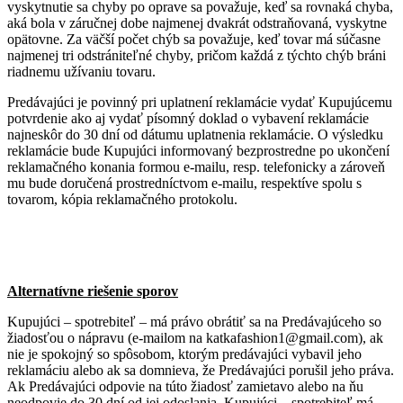
vyskytnutie sa chyby po oprave sa považuje, keď sa rovnaká chyba,
aká bola v záručnej dobe najmenej dvakrát odstraňovaná, vyskytne
opätovne. Za väčší počet chýb sa považuje, keď tovar má súčasne
najmenej tri odstrániteľné chyby, pričom každá z týchto chýb bráni
riadnemu užívaniu tovaru.
Predávajúci je povinný pri uplatnení reklamácie vydať Kupujúcemu
potvrdenie ako aj vydať písomný doklad o vybavení reklamácie
najneskôr do 30 dní od dátumu uplatnenia reklamácie. O výsledku
reklamácie bude Kupujúci informovaný bezprostredne po ukončení
reklamačného konania formou e-mailu, resp. telefonicky a zároveň
mu bude doručená prostredníctvom e-mailu, respektíve spolu s
tovarom, kópia reklamačného protokolu.
Alternatívne riešenie sporov
Kupujúci – spotrebiteľ – má právo obrátiť sa na Predávajúceho so
žiadosťou o nápravu (e-mailom na katkafashion1@gmail.com), ak
nie je spokojný so spôsobom, ktorým predávajúci vybavil jeho
reklamáciu alebo ak sa domnieva, že Predávajúci porušil jeho práva.
Ak Predávajúci odpovie na túto žiadosť zamietavo alebo na ňu
neodpovie do 30 dní od jej odoslania, Kupujúci – spotrebiteľ má