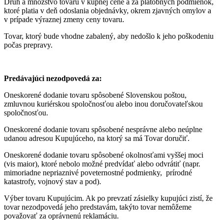
Druh a množstvo tovaru v kúpnej cene a za platobných podmienok,
ktoré platia v deň odoslania objednávky, okrem zjavných omylov a
v prípade výraznej zmeny ceny tovaru.
Tovar, ktorý bude vhodne zabalený, aby nedošlo k jeho poškodeniu
počas prepravy.
Predávajúci nezodpovedá za:
Oneskorené dodanie tovaru spôsobené Slovenskou poštou,
zmluvnou kuriérskou spoločnosťou alebo inou doručovateľskou
spoločnosťou.
Oneskorené dodanie tovaru spôsobené nesprávne alebo neúplne
udanou adresou Kupujúceho, na ktorý sa má Tovar doručiť.
Oneskorené dodanie tovaru spôsobené okolnosťami vyššej moci
(vis maior), ktoré nebolo možné predvídať alebo odvrátiť (napr.
mimoriadne nepriaznivé poveternostné podmienky, prírodné
katastrofy, vojnový stav a pod).
Výber tovaru Kupujúcim. Ak po prevzatí zásielky kupujúci zistí, že
tovar nezodpovedá jeho predstavám, takýto tovar nemôžeme
považovať za oprávnenú reklamáciu.