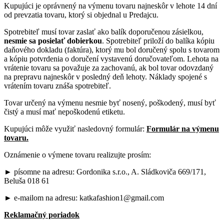
Kupujúci je oprávnený na výmenu tovaru najneskôr v lehote 14 dní
od prevzatia tovaru, ktorý si objednal u Predajcu.
Spotrebiteľ musí tovar zaslať ako balík doporučenou zásielkou,
nesmie sa posielať dobierkou
. Spotrebiteľ priloží do balíka kópiu
daňového dokladu (faktúra), ktorý mu bol doručený spolu s tovarom
a kópiu potvrdenia o doručení vystavenú doručovateľom. Lehota na
vrátenie tovaru sa považuje za zachovanú, ak bol tovar odovzdaný
na prepravu najneskôr v posledný deň lehoty. Náklady spojené s
vrátením tovaru znáša spotrebiteľ.
Tovar určený na výmenu nesmie byť nosený, poškodený, musí byť
čistý a musí mať nepoškodenú etiketu.
Kupujúci môže využiť nasledovný formulár:
Formulár na výmenu
tovaru.
Oznámenie o výmene tovaru realizujte prosím:
► písomne na adresu: Gordonika s.r.o., A. Sládkoviča 669/171,
Beluša 018 61
► e-mailom na adresu: katkafashion1@gmail.com
Reklamačný poriadok