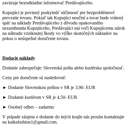
zaväzuje bezodkladne informovať Predávajúceho.
Kupujúci je povinný poskytnúť súčinnosť pre bezproblémové
prevzatie tovaru. Pokiaľ tak Kupujúci neučiní a tovar bude vrátený
späť na náklady Predávajúceho z dôvodu opakovaného
nezastihnutia Kupujúceho, Predávajúci má voči Kupujúcemu nárok
na náhradu vzniknutej škody vo výške skutočných nákladov na
pokus o neúspešné doručenie tovaru.
Dodacie náklady
Dodanie zabezpečuje: Slovenská pošta alebo kuriérska spoločnosť.
Ceny pre doručenie sú nasledovné:
► Dodanie Slovenskou poštou v SR je 3,90- EUR
► Dodanie kuriérom v SR je 4,50- EUR
► Osobný odber – zadarmo
V prípade záujmu o dodanie do iných krajín nás prosím kontaktujte
na katkafashion1@gmail.com.