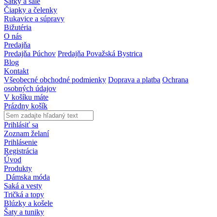
Šatky a šále
Čiapky a čelenky
Rukavice a súpravy
Bižutéria
O nás
Predajňa
Predajňa Púchov
Predajňa Považská Bystrica
Blog
Kontakt
Všeobecné obchodné podmienky
Doprava a platba
Ochrana
osobných údajov
V košíku máte
Prázdny košík
Prihlásiť sa
Zoznam želaní
Prihlásenie
Registrácia
Úvod
Produkty
Dámska móda
Saká a vesty
Tričká a topy
Blúzky a košele
Šaty a tuniky