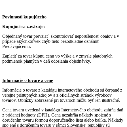
Povinnosti kupujúceho
Kupujúci sa zaväzuje:
Objednaný tovar prevziať, skontrolovať neporušenosť obalov a v
prípade akýchkoľvek chýb tieto bezodkladne oznámiť
Predávajúcemu.
Zaplatiť za tovar kúpnu cenu vo výške a v zmysle platobných
podmienok platných v deň odoslania objednávky.
Informácie o tovare a cene
Informácie o tovare z katalógu internetového obchodu sú čerpané z
verejne prístupných zdrojov a z oficiálnych stránok výrobcov
tovarov. Obrázky zobrazené pri tovaroch môžu byť len ilustračné.
Cena tovaru uvedená v katalógu Internetového obchodu zahŕňa daň
z pridanej hodnoty (DPH). Cena nezahŕňa náklady spojené s
doručením tovaru formou doporučeného listu alebo balíka. Náklady
spojené s doručením tovaru v rámci Slovenskej republiky sú