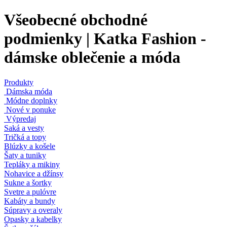
Všeobecné obchodné
podmienky | Katka Fashion -
dámske oblečenie a móda
Produkty
Dámska móda
Módne doplnky
Nové v ponuke
Výpredaj
Saká a vesty
Tričká a topy
Blúzky a košele
Šaty a tuniky
Tepláky a mikiny
Nohavice a džínsy
Sukne a šortky
Svetre a pulóvre
Kabáty a bundy
Súpravy a overaly
Opasky a kabelky