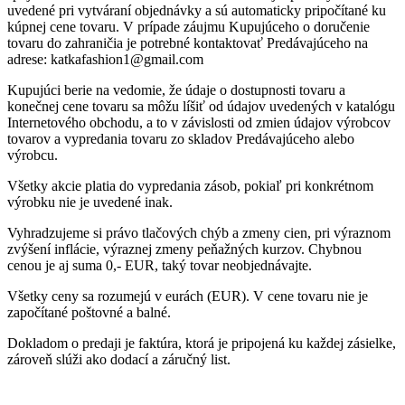
uvedené pri vytváraní objednávky a sú automaticky pripočítané ku
kúpnej cene tovaru. V prípade záujmu Kupujúceho o doručenie
tovaru do zahraničia je potrebné kontaktovať Predávajúceho na
adrese: katkafashion1@gmail.com
Kupujúci berie na vedomie, že údaje o dostupnosti tovaru a
konečnej cene tovaru sa môžu líšiť od údajov uvedených v katalógu
Internetového obchodu, a to v závislosti od zmien údajov výrobcov
tovarov a vypredania tovaru zo skladov Predávajúceho alebo
výrobcu.
Všetky akcie platia do vypredania zásob, pokiaľ pri konkrétnom
výrobku nie je uvedené inak.
Vyhradzujeme si právo tlačových chýb a zmeny cien, pri výraznom
zvýšení inflácie, výraznej zmeny peňažných kurzov. Chybnou
cenou je aj suma 0,- EUR, taký tovar neobjednávajte.
Všetky ceny sa rozumejú v eurách (EUR). V cene tovaru nie je
započítané poštovné a balné.
Dokladom o predaji je faktúra, ktorá je pripojená ku každej zásielke,
zároveň slúži ako dodací a záručný list.