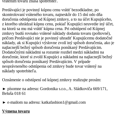
vrátením tovaru znáša spotrebiteľ.
Predávajúci je povinný kúpnu cenu vrátiť bezodkladne, po
skontrolovaní vráteného tovaru, najneskôr do 15 dní odo dňa
doručenia odstúpenia od Kúpnej zmluvy, a to na účet Kupujúceho,
z ktorého uhrádzal kúpnu cenu, pokiaľ Kupujúci neuvedie iný účet,
na ktorú sa mu má vrátiť kúpna cena. Pri odstúpení od Kúpnej
zmluvy budú rovnako vrátené náklady dodania tovaru (poštovné),
pričom Predávajúci nie je povinný uhradiť Kupujúcemu dodatočné
náklady, ak si Kupujúci výslovne zvolí iný spôsob doručenia, ako je
najlacnejší bežný spôsob doručenia ponúkaný Predávajúcim.
Dodatočnými nákladmi sa rozumie rozdiel medzi nákladmi na
doručenie, ktoré si zvolil Kupujúci a nákladmi na najlacnejší bežný
spôsob doručenia ponúkaný Predávajúcim. V prípade
neoprávneného odstúpenia od zmluvy bude tovar vrátený na
náklady spotrebiteľa.
Oznámenie o odstúpení od kúpnej zmluvy realizujte prosím:
► písomne na adresu: Gordonika s.r.o., A. Sládkoviča 669/171,
Beluša 018 61
► e-mailom na adresu: katkafashion1@gmail.com
Výmena tovaru