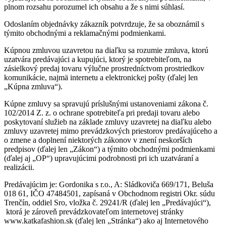
plnom rozsahu porozumel ich obsahu a že s nimi súhlasí.
Odoslaním objednávky zákazník potvrdzuje, že sa oboznámil s
týmito obchodnými a reklamačnými podmienkami.
Kúpnou zmluvou uzavretou na diaľku sa rozumie zmluva, ktorú
uzatvára predávajúci a kupujúci, ktorý je spotrebiteľom, na
zásielkový predaj tovaru výlučne prostredníctvom prostriedkov
komunikácie, najmä internetu a elektronickej pošty (ďalej len
„Kúpna zmluva“).
Kúpne zmluvy sa spravujú príslušnými ustanoveniami zákona č.
102/2014 Z. z. o ochrane spotrebiteľa pri predaji tovaru alebo
poskytovaní služieb na základe zmluvy uzavretej na diaľku alebo
zmluvy uzavretej mimo prevádzkových priestorov predávajúceho a
o zmene a doplnení niektorých zákonov v znení neskorších
predpisov (ďalej len „Zákon“) a týmito obchodnými podmienkami
(ďalej aj „OP“) upravujúcimi podrobnosti pri ich uzatváraní a
realizácii.
Predávajúcim je: Gordonika s r.o., A: Sládkoviča 669/171, Beluša
018 61, IČO 47484501, zapísaná v Obchodnom registri Okr. súdu
Trenčín, oddiel Sro, vložka č. 29241/R (ďalej len „Predávajúci“),
ktorá je zároveň prevádzkovateľom internetovej stránky
www.katkafashion.sk (ďalej len „Stránka“) ako aj Internetového