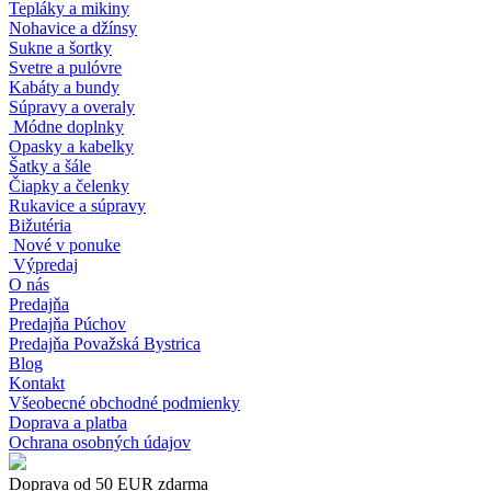
Tepláky a mikiny
Nohavice a džínsy
Sukne a šortky
Svetre a pulóvre
Kabáty a bundy
Súpravy a overaly
Módne doplnky
Opasky a kabelky
Šatky a šále
Čiapky a čelenky
Rukavice a súpravy
Bižutéria
Nové v ponuke
Výpredaj
O nás
Predajňa
Predajňa Púchov
Predajňa Považská Bystrica
Blog
Kontakt
Všeobecné obchodné podmienky
Doprava a platba
Ochrana osobných údajov
Doprava od 50 EUR zdarma