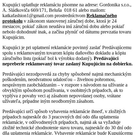
Kupujúci uplatňuje reklamáciu písomne na adrese: Gordonika s.r.o.,
A. Sládkoviča 669/171, Beluša 018 61 alebo mailom:
katkafashion1@gmail.com prostredníctvom
Reklamačného
protokolu
v zákonom stanovenej záručnej dobe, ktorá je 24
mesiacov, pokiaľ zákon neudáva inú záručnú dobu alebo pokiaľ
nebolo dohodnuté inak, a začína plynúť od dátumu prevzatia tovaru
Kupujúcim.
Kupujúci je pri uplatnení reklamácie povinný zaslať Predávajúcemu
spolu s reklamovaným tovarom kópiu daňového dokladu a kópiu
záručného listu (pokiaľ bol k výrobku dodaný).
Predávajúci
nepreberie reklamovaný tovar zaslaný Kupujúcim na dobierku.
Predávajúci nezodpovedá za chyby spôsobené najmä mechanickým
poškodením, neodvratnou udalosťou – živelnou pohromou,
nesprávnym zaobchádzaním – v rozpore s návodom na užívanie a
obvyklým spôsobom používania, v osobitných prípadoch, ak to
vyplýva z povahy veci aj zásahom nepovolanej osoby, vrátane
užívateľa, prípadne iným neodborným zásahom.
Predávajúci určí spôsob vybavenia reklamácie ihneď, v zložitých
prípadoch najneskôr do 3 pracovných dní odo dňa uplatnenia
reklamácie, v odôvodnených prípadoch, najmä ak sa vyžaduje
zložité technické zhodnotenie stavu tovaru, najneskôr do 30 dní odo
dňa uplatnenia reklamácie. Vybavenie reklamácie bude Kupujúcemu