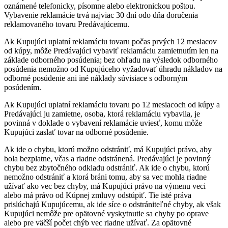
oznámené telefonicky, písomne alebo elektronickou poštou.
Vybavenie reklamácie trvá najviac 30 dní odo dňa doručenia
reklamovaného tovaru Predávajúcemu.
Ak Kupujúci uplatní reklamáciu tovaru počas prvých 12 mesiacov
od kúpy, môže Predávajúci vybaviť reklamáciu zamietnutím len na
základe odborného posúdenia; bez ohľadu na výsledok odborného
posúdenia nemožno od Kupujúceho vyžadovať úhradu nákladov na
odborné posúdenie ani iné náklady súvisiace s odborným
posúdením.
Ak Kupujúci uplatní reklamáciu tovaru po 12 mesiacoch od kúpy a
Predávajúci ju zamietne, osoba, ktorá reklamáciu vybavila, je
povinná v doklade o vybavení reklamácie uviesť, komu môže
Kupujúci zaslať tovar na odborné posúdenie.
Ak ide o chybu, ktorú možno odstrániť, má Kupujúci právo, aby
bola bezplatne, včas a riadne odstránená. Predávajúci je povinný
chybu bez zbytočného odkladu odstrániť. Ak ide o chybu, ktorú
nemožno odstrániť a ktorá bráni tomu, aby sa vec mohla riadne
užívať ako vec bez chyby, má Kupujúci právo na výmenu veci
alebo má právo od Kúpnej zmluvy odstúpiť. Tie isté práva
prislúchajú Kupujúcemu, ak ide síce o odstrániteľné chyby, ak však
Kupujúci nemôže pre opätovné vyskytnutie sa chyby po oprave
alebo pre väčší počet chýb vec riadne užívať. Za opätovné