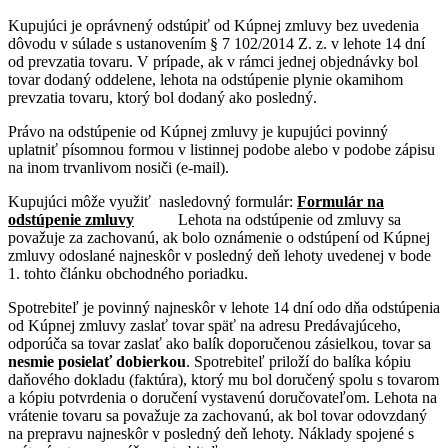
Kupujúci je oprávnený odstúpiť od Kúpnej zmluvy bez uvedenia
dôvodu v súlade s ustanovením § 7 102/2014 Z. z. v lehote 14 dní
od prevzatia tovaru. V prípade, ak v rámci jednej objednávky bol
tovar dodaný oddelene, lehota na odstúpenie plynie okamihom
prevzatia tovaru, ktorý bol dodaný ako posledný.
Právo na odstúpenie od Kúpnej zmluvy je kupujúci povinný
uplatniť písomnou formou v listinnej podobe alebo v podobe zápisu
na inom trvanlivom nosiči (e-mail).
Kupujúci môže využiť nasledovný formulár:
Formulár na
odstúpenie zmluvy
Lehota na odstúpenie od zmluvy sa
považuje za zachovanú, ak bolo oznámenie o odstúpení od Kúpnej
zmluvy odoslané najneskôr v posledný deň lehoty uvedenej v bode
1. tohto článku obchodného poriadku.
Spotrebiteľ je povinný najneskôr v lehote 14 dní odo dňa odstúpenia
od Kúpnej zmluvy zaslať tovar späť na adresu Predávajúceho,
odporúča sa tovar zaslať ako balík doporučenou zásielkou, tovar sa
nesmie posielať dobierkou
. Spotrebiteľ priloží do balíka kópiu
daňového dokladu (faktúra), ktorý mu bol doručený spolu s tovarom
a kópiu potvrdenia o doručení vystavenú doručovateľom. Lehota na
vrátenie tovaru sa považuje za zachovanú, ak bol tovar odovzdaný
na prepravu najneskôr v posledný deň lehoty. Náklady spojené s