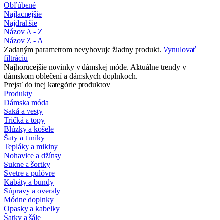
Obľúbené
Najlacnejšie
Najdrahšie
Názov A - Z
Názov Z - A
Zadaným parametrom nevyhovuje žiadny produkt.
Vynulovať
filtráciu
Najhorúcejšie novinky v dámskej móde. Aktuálne trendy v
dámskom oblečení a dámskych doplnkoch.
Prejsť do inej kategórie produktov
Produkty
Dámska móda
Saká a vesty
Tričká a topy
Blúzky a košele
Šaty a tuniky
Tepláky a mikiny
Nohavice a džínsy
Sukne a šortky
Svetre a pulóvre
Kabáty a bundy
Súpravy a overaly
Módne doplnky
Opasky a kabelky
Šatky a šále