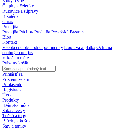
Šatky a šále
Čiapky a čelenky
Rukavice a súpravy
Bižutéria
O nás
Predajňa
Predajňa Púchov
Predajňa Považská Bystrica
Blog
Kontakt
Všeobecné obchodné podmienky
Doprava a platba
Ochrana
osobných údajov
V košíku máte
Prázdny košík
Prihlásiť sa
Zoznam želaní
Prihlásenie
Registrácia
Úvod
Produkty
Dámska móda
Saká a vesty
Tričká a topy
Blúzky a košele
Šaty a tuniky