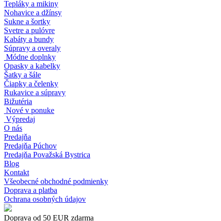
Tepláky a mikiny
Nohavice a džínsy
Sukne a šortky
Svetre a pulóvre
Kabáty a bundy
Súpravy a overaly
Módne doplnky
Opasky a kabelky
Šatky a šále
Čiapky a čelenky
Rukavice a súpravy
Bižutéria
Nové v ponuke
Výpredaj
O nás
Predajňa
Predajňa Púchov
Predajňa Považská Bystrica
Blog
Kontakt
Všeobecné obchodné podmienky
Doprava a platba
Ochrana osobných údajov
Doprava od 50 EUR zdarma