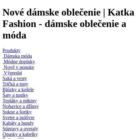
Nové dámske oblečenie | Katka
Fashion - dámske oblečenie a
móda
Produkty
Dámska móda
Módne doplnky
Nové v ponuke
Výpredaj
Saká a vesty
Tričká a topy
Blúzky a košele
Šaty a tuniky
Tepláky a mikiny
Nohavice a džínsy
Sukne a šortky
Svetre a pulóvre
Kabáty a bundy
Súpravy a overaly
Opasky a kabelky