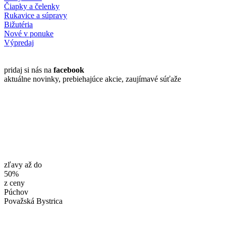
Čiapky a čelenky
Rukavice a súpravy
Bižutéria
Nové v ponuke
Výpredaj
pridaj si nás na
facebook
aktuálne novinky, prebiehajúce akcie, zaujímavé súťaže
zľavy až do
50%
z ceny
Púchov
Považská Bystrica