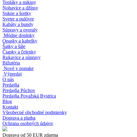
Tepláky a mikiny
Nohavice a džínsy
Sukne a šortky
Svetre a pulóvre
Kabáty a bundy
Súpravy a overaly
Módne doplnky
Opasky a kabelky
Šatky a šále
Čiapky a čelenky
Rukavice a súpravy
Bižutéria
Nové v ponuke
Výpredaj
O nás
Predajňa
Predajňa Púchov
Predajňa Považská Bystrica
Blog
Kontakt
Všeobecné obchodné podmienky
Doprava a platba
Ochrana osobných údajov
Doprava od 50 EUR zdarma