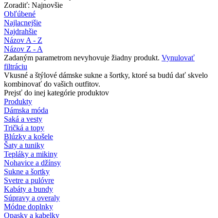
Zoradiť: Najnovšie
Obľúbené
Najlacnejšie
Najdrahšie
Názov A - Z
Názov Z - A
Zadaným parametrom nevyhovuje žiadny produkt.
Vynulovať
filtráciu
Vkusné a štýlové dámske sukne a šortky, ktoré sa budú dať skvelo
kombinovať do vašich outfitov.
Prejsť do inej kategórie produktov
Produkty
Dámska móda
Saká a vesty
Tričká a topy
Blúzky a košele
Šaty a tuniky
Tepláky a mikiny
Nohavice a džínsy
Sukne a šortky
Svetre a pulóvre
Kabáty a bundy
Súpravy a overaly
Módne doplnky
Opasky a kabelky