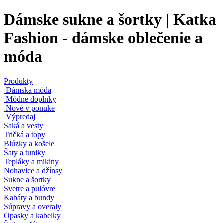
Dámske sukne a šortky | Katka
Fashion - dámske oblečenie a
móda
Produkty
Dámska móda
Módne doplnky
Nové v ponuke
Výpredaj
Saká a vesty
Tričká a topy
Blúzky a košele
Šaty a tuniky
Tepláky a mikiny
Nohavice a džínsy
Sukne a šortky
Svetre a pulóvre
Kabáty a bundy
Súpravy a overaly
Opasky a kabelky