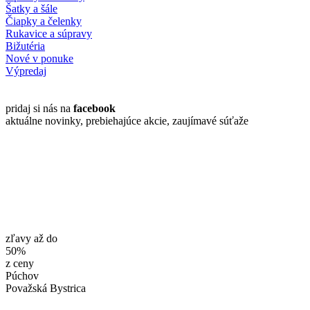
Šatky a šále
Čiapky a čelenky
Rukavice a súpravy
Bižutéria
Nové v ponuke
Výpredaj
pridaj si nás na
facebook
aktuálne novinky, prebiehajúce akcie, zaujímavé súťaže
zľavy až do
50%
z ceny
Púchov
Považská Bystrica