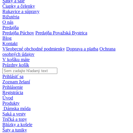
Šatky a šále
Čiapky a čelenky
Rukavice a súpravy
Bižutéria
O nás
Predajňa
Predajňa Púchov
Predajňa Považská Bystrica
Blog
Kontakt
Všeobecné obchodné podmienky
Doprava a platba
Ochrana
osobných údajov
V košíku máte
Prázdny košík
Prihlásiť sa
Zoznam želaní
Prihlásenie
Registrácia
Úvod
Produkty
Dámska móda
Saká a vesty
Tričká a topy
Blúzky a košele
Šaty a tuniky