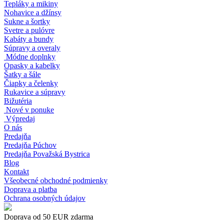
Tepláky a mikiny
Nohavice a džínsy
Sukne a šortky
Svetre a pulóvre
Kabáty a bundy
Súpravy a overaly
Módne doplnky
Opasky a kabelky
Šatky a šále
Čiapky a čelenky
Rukavice a súpravy
Bižutéria
Nové v ponuke
Výpredaj
O nás
Predajňa
Predajňa Púchov
Predajňa Považská Bystrica
Blog
Kontakt
Všeobecné obchodné podmienky
Doprava a platba
Ochrana osobných údajov
Doprava od 50 EUR zdarma