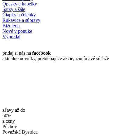
Opasky a kabelky
Šatky a šále
Čiapky a čelenky
Rukavice a súpravy
Bižutéria
Nové v ponuke
Výpredaj
pridaj si nás na
facebook
aktuálne novinky, prebiehajúce akcie, zaujímavé súťaže
zľavy až do
50%
z ceny
Púchov
Považská Bystrica