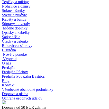
Tepláky a mikiny
Nohavice a džínsy
Sukne a šortky
Svetre a pulóvre
Kabáty a bundy
Súpravy a overaly
Módne doplnky
Opasky a kabelky
Šatky a šále
Čiapky a čelenky
Rukavice a súpravy
Bižutéria
Nové v ponuke
Výpredaj
O nás
Predajňa
Predajňa Púchov
Predajňa Považská Bystrica
Blog
Kontakt
Všeobecné obchodné podmienky
Doprava a platba
Ochrana osobných údajov
Doprava od 50 EUR zdarma