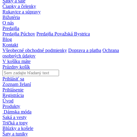
Šatky a šále
Čiapky a čelenky
Rukavice a súpravy
Bižutéria
O nás
Predajňa
Predajňa Púchov
Predajňa Považská Bystrica
Blog
Kontakt
Všeobecné obchodné podmienky
Doprava a platba
Ochrana
osobných údajov
V košíku máte
Prázdny košík
Prihlásiť sa
Zoznam želaní
Prihlásenie
Registrácia
Úvod
Produkty
Dámska móda
Saká a vesty
Tričká a topy
Blúzky a košele
Šaty a tuniky