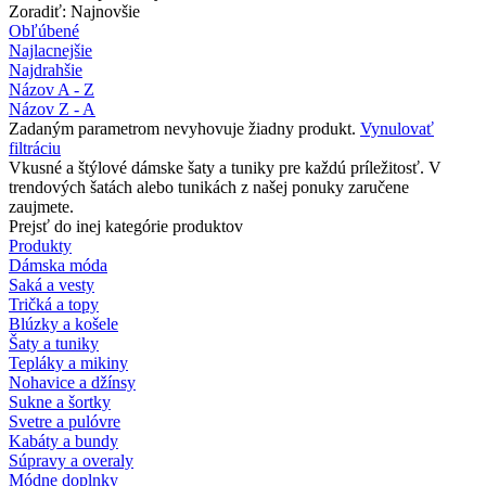
Zoradiť: Najnovšie
Obľúbené
Najlacnejšie
Najdrahšie
Názov A - Z
Názov Z - A
Zadaným parametrom nevyhovuje žiadny produkt.
Vynulovať
filtráciu
Vkusné a štýlové dámske šaty a tuniky pre každú príležitosť. V
trendových šatách alebo tunikách z našej ponuky zaručene
zaujmete.
Prejsť do inej kategórie produktov
Produkty
Dámska móda
Saká a vesty
Tričká a topy
Blúzky a košele
Šaty a tuniky
Tepláky a mikiny
Nohavice a džínsy
Sukne a šortky
Svetre a pulóvre
Kabáty a bundy
Súpravy a overaly
Módne doplnky