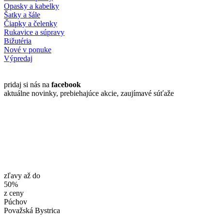
Opasky a kabelky
Šatky a šále
Čiapky a čelenky
Rukavice a súpravy
Bižutéria
Nové v ponuke
Výpredaj
pridaj si nás na
facebook
aktuálne novinky, prebiehajúce akcie, zaujímavé súťaže
zľavy až do
50%
z ceny
Púchov
Považská Bystrica