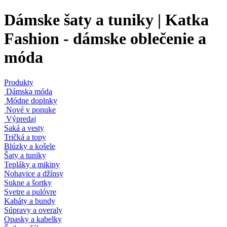
Dámske šaty a tuniky | Katka
Fashion - dámske oblečenie a
móda
Produkty
Dámska móda
Módne doplnky
Nové v ponuke
Výpredaj
Saká a vesty
Tričká a topy
Blúzky a košele
Šaty a tuniky
Tepláky a mikiny
Nohavice a džínsy
Sukne a šortky
Svetre a pulóvre
Kabáty a bundy
Súpravy a overaly
Opasky a kabelky