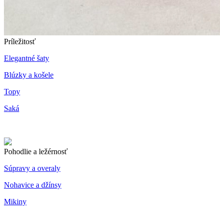
Príležitosť
Elegantné šaty
Blúzky a košele
Topy
Saká
Pohodlie a ležérnosť
Súpravy a overaly
Nohavice a džínsy
Mikiny