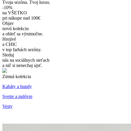
Tvoja sezóna. Tvoj luxus.
-10%
na VŠETKO
pri nákupe nad 100€
Objav
novú kolekciu
a obleč sa výnimočne.
Hrejivé
a CHIC
v top farbách sezóny.
Sleduj
nás na sociálnych sieťach
a nič si nenechaj ujsť.
Zimná kolekcia
Kabáty a bundy
Svetre a pulóvre
Vesty