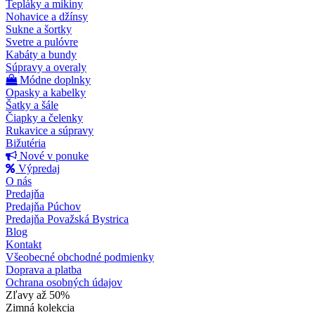
Tepláky a mikiny
Nohavice a džínsy
Sukne a šortky
Svetre a pulóvre
Kabáty a bundy
Súpravy a overaly
Módne doplnky
Opasky a kabelky
Šatky a šále
Čiapky a čelenky
Rukavice a súpravy
Bižutéria
Nové v ponuke
Výpredaj
O nás
Predajňa
Predajňa Púchov
Predajňa Považská Bystrica
Blog
Kontakt
Všeobecné obchodné podmienky
Doprava a platba
Ochrana osobných údajov
Zľavy až 50%
Zimná kolekcia