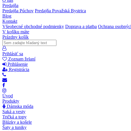
O nás
Predajňa
Predajňa Púchov
Predajňa Považská Bystrica
Blog
Kontakt
Všeobecné obchodné podmienky
Doprava a platba
Ochrana osobnýc
V košíku máte
Prázdny košík
Prihlásiť sa
Zoznam želaní
Prihlásenie
Registrácia
Úvod
Produkty
Dámska móda
Saká a vesty
Tričká a topy
Blúzky a košele
Šaty a tuniky