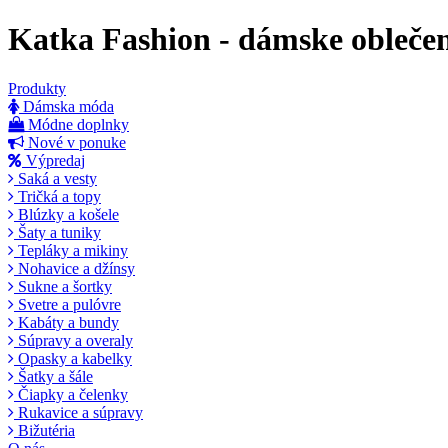
Katka Fashion - dámske obleče
Produkty
Dámska móda
Módne doplnky
Nové v ponuke
Výpredaj
Saká a vesty
Tričká a topy
Blúzky a košele
Šaty a tuniky
Tepláky a mikiny
Nohavice a džínsy
Sukne a šortky
Svetre a pulóvre
Kabáty a bundy
Súpravy a overaly
Opasky a kabelky
Šatky a šále
Čiapky a čelenky
Rukavice a súpravy
Bižutéria