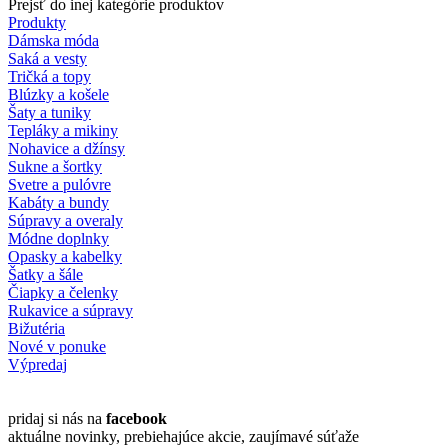
Prejsť do inej kategórie produktov
Produkty
Dámska móda
Saká a vesty
Tričká a topy
Blúzky a košele
Šaty a tuniky
Tepláky a mikiny
Nohavice a džínsy
Sukne a šortky
Svetre a pulóvre
Kabáty a bundy
Súpravy a overaly
Módne doplnky
Opasky a kabelky
Šatky a šále
Čiapky a čelenky
Rukavice a súpravy
Bižutéria
Nové v ponuke
Výpredaj
pridaj si nás na
facebook
aktuálne novinky, prebiehajúce akcie, zaujímavé súťaže