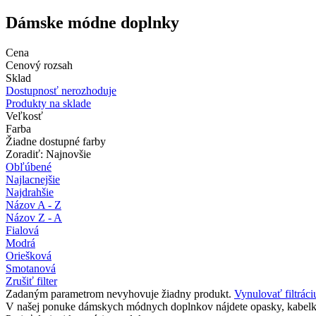
Dámske módne doplnky
Cena
Cenový rozsah
Sklad
Dostupnosť nerozhoduje
Produkty na sklade
Veľkosť
Farba
Žiadne dostupné farby
Zoradiť: Najnovšie
Obľúbené
Najlacnejšie
Najdrahšie
Názov A - Z
Názov Z - A
Fialová
Modrá
Oriešková
Smotanová
Zrušiť filter
Zadaným parametrom nevyhovuje žiadny produkt.
Vynulovať filtráci
V našej ponuke dámskych módnych doplnkov nájdete opasky, kabelky, š