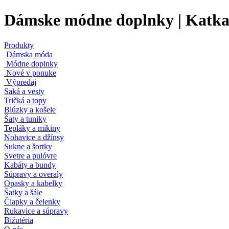
Dámske módne doplnky | Katka 
Produkty
Dámska móda
Módne doplnky
Nové v ponuke
Výpredaj
Saká a vesty
Tričká a topy
Blúzky a košele
Šaty a tuniky
Tepláky a mikiny
Nohavice a džínsy
Sukne a šortky
Svetre a pulóvre
Kabáty a bundy
Súpravy a overaly
Opasky a kabelky
Šatky a šále
Čiapky a čelenky
Rukavice a súpravy
Bižutéria