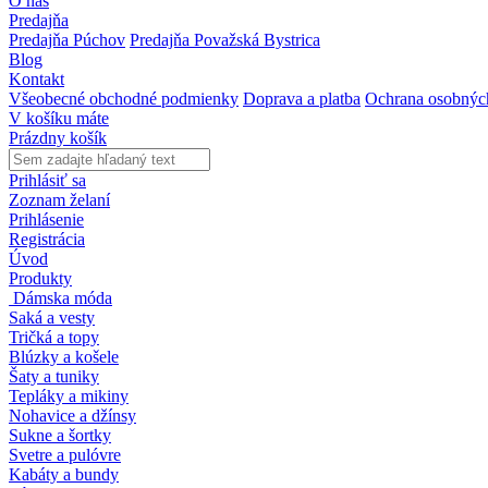
O nás
Predajňa
Predajňa Púchov
Predajňa Považská Bystrica
Blog
Kontakt
Všeobecné obchodné podmienky
Doprava a platba
Ochrana osobnýc
V košíku máte
Prázdny košík
Prihlásiť sa
Zoznam želaní
Prihlásenie
Registrácia
Úvod
Produkty
Dámska móda
Saká a vesty
Tričká a topy
Blúzky a košele
Šaty a tuniky
Tepláky a mikiny
Nohavice a džínsy
Sukne a šortky
Svetre a pulóvre
Kabáty a bundy