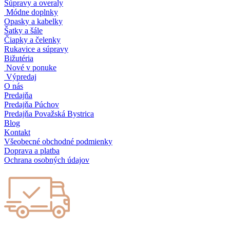
Súpravy a overaly
Módne doplnky
Opasky a kabelky
Šatky a šále
Čiapky a čelenky
Rukavice a súpravy
Bižutéria
Nové v ponuke
Výpredaj
O nás
Predajňa
Predajňa Púchov
Predajňa Považská Bystrica
Blog
Kontakt
Všeobecné obchodné podmienky
Doprava a platba
Ochrana osobných údajov