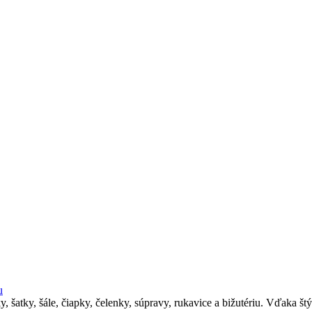
u
atky, šále, čiapky, čelenky, súpravy, rukavice a bižutériu. Vďaka štý