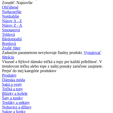
Zoradiť: Najnovšie
Obľúbené
Najlacnejšie
Najdrahšie
Názov A - Z
Názov Z - A
Smotanová
Tehlová
Bledomodrá
Bordová
Zrušiť filter
Zadaným parametrom nevyhovuje žiadny produkt.
Vynulovať
filtráciu
Vkusné a štýlové dámske tričká a topy pre každú príležitosť. V
trendovom tričku alebo tope z našej ponuky zaručene zaujmete.
Prejsť do inej kategórie produktov
Produkty
Dámska móda
Saká a vesty
Tričká a topy
Blúzky a košele
Šaty a tuniky
Tepláky a mikiny
Nohavice a džínsy
Sukne a šortky