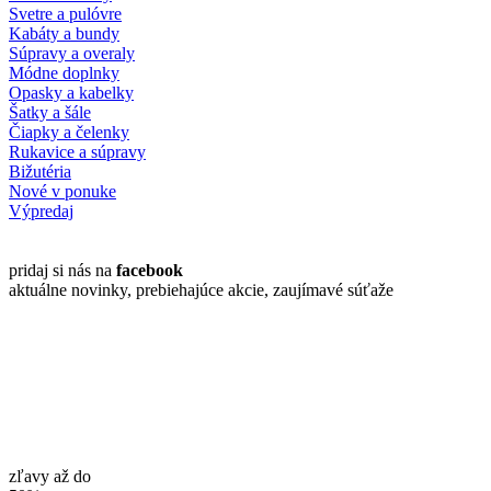
Svetre a pulóvre
Kabáty a bundy
Súpravy a overaly
Módne doplnky
Opasky a kabelky
Šatky a šále
Čiapky a čelenky
Rukavice a súpravy
Bižutéria
Nové v ponuke
Výpredaj
pridaj si nás na
facebook
aktuálne novinky, prebiehajúce akcie, zaujímavé súťaže
zľavy až do