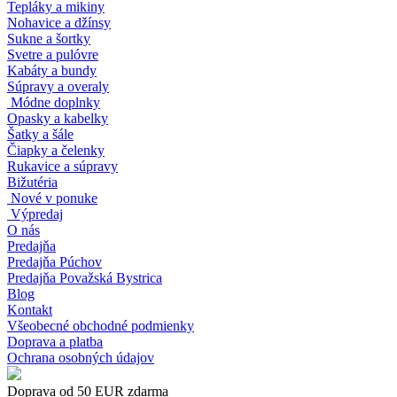
Tepláky a mikiny
Nohavice a džínsy
Sukne a šortky
Svetre a pulóvre
Kabáty a bundy
Súpravy a overaly
Módne doplnky
Opasky a kabelky
Šatky a šále
Čiapky a čelenky
Rukavice a súpravy
Bižutéria
Nové v ponuke
Výpredaj
O nás
Predajňa
Predajňa Púchov
Predajňa Považská Bystrica
Blog
Kontakt
Všeobecné obchodné podmienky
Doprava a platba
Ochrana osobných údajov
Doprava od 50 EUR zdarma