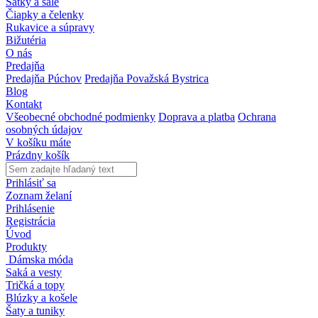
Šatky a šále
Čiapky a čelenky
Rukavice a súpravy
Bižutéria
O nás
Predajňa
Predajňa Púchov
Predajňa Považská Bystrica
Blog
Kontakt
Všeobecné obchodné podmienky
Doprava a platba
Ochrana
osobných údajov
V košíku máte
Prázdny košík
Prihlásiť sa
Zoznam želaní
Prihlásenie
Registrácia
Úvod
Produkty
Dámska móda
Saká a vesty
Tričká a topy
Blúzky a košele
Šaty a tuniky