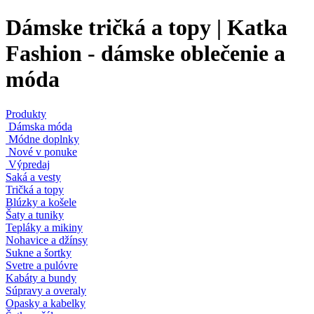
Dámske tričká a topy | Katka
Fashion - dámske oblečenie a
móda
Produkty
Dámska móda
Módne doplnky
Nové v ponuke
Výpredaj
Saká a vesty
Tričká a topy
Blúzky a košele
Šaty a tuniky
Tepláky a mikiny
Nohavice a džínsy
Sukne a šortky
Svetre a pulóvre
Kabáty a bundy
Súpravy a overaly
Opasky a kabelky